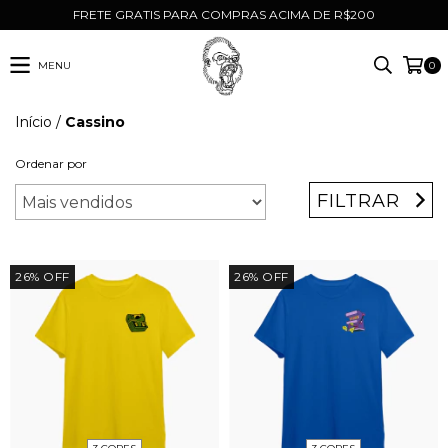
FRETE GRATIS PARA COMPRAS ACIMA DE R$200
MENU
0
Início
/
Cassino
Ordenar por
FILTRAR
26
%
OFF
26
%
OFF