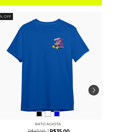
%
OFF
19
%
OFF
RATO AGIOTA
R$35,00
R$47,00