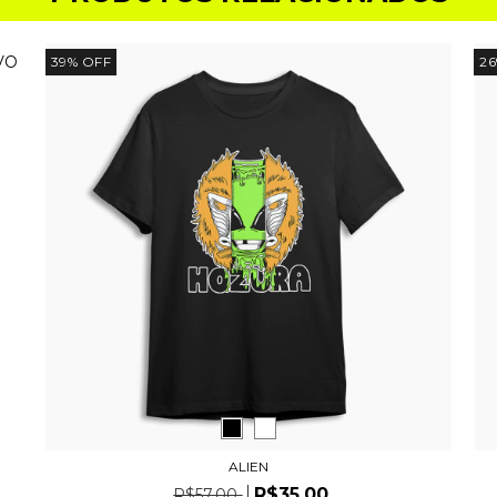
VO
39
%
OFF
26
ALIEN
R$35,00
R$57,00