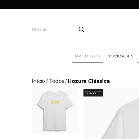
PRODUTOS
NOVIDADES
Início
Todos
Hozura Clássica
/
/
17
%
OFF