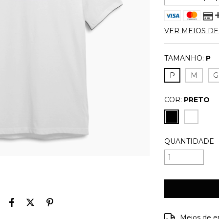
VER MEIOS D
TAMANHO:
P
P
M
G
COR:
PRETO
QUANTIDADE
Entregas para o
Meios de e